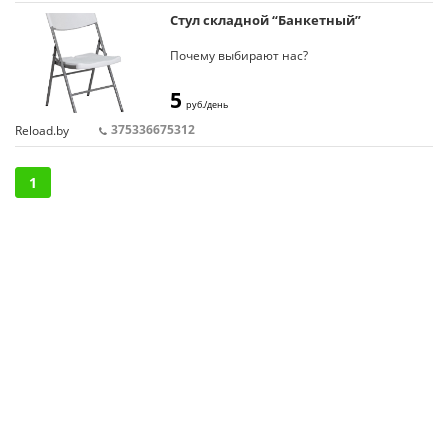
Стул складной “Банкетный”
Почему выбирают нас?
Гибкие условия аренды — от 1 дня
Идеальное состояние мебели
5
руб./день
Выгодные цены и индивидуальный подход
Большой выбор мебели для мероприятий
375336675312
Reload.by
Основание:металл
Сиденье,спинка:пластик
1