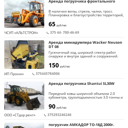
Аренда погрузчика фронтального
В наличии вилы, стрела, чалки, тросс.
Планировка и благоустройство территорий,
все виды земляных работ, вывоз
строительного мусора и прочее.
65
руб./час
Опытный водитель.
375 44- 700-46-69
ЧСУП «АЛЬТСТРОН»
Аренда минидумпера Wacker Neuson
DT 08
Гусеничный ход, широкий спектр работ
снаружи и внутри зданий и сооружений.
Предназначен для погрузки, развозки,
выгрузки сыпучих материалов.
150
руб./час
Грузоподъемность: 800 кг.
Объем кузова: 0,35 м3.
375445784006
ИП Пронин
Масса: 560 кг.
Скорость движения: 2/4 км/ч.
Аренда погрузчика Shantui SL30W
Передний ковш шириной объемом 2.0
кубометра, грузоподъемностью 3.0 тонны и
способен быстро загружать и выгружать
любые объемы грунта в самосвалы, при
90
руб./час
подъеме ковша на высоту 3.1 метра.
Фронтальный погрузчик способен с
375293246246
ООО «СТдор рент»
высокой скоростью (до 40 км в час)
самостоятельно доехать до места
проведения работ.
погрузчик АМКАДОР ТО-18Д 2000г.