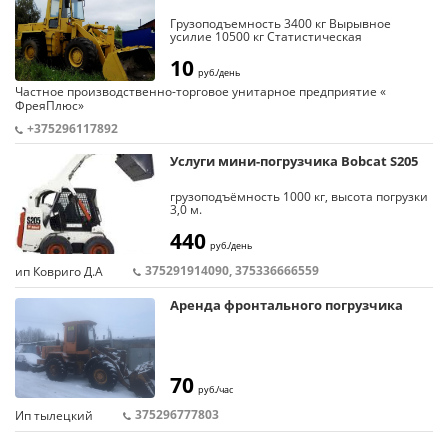
Грузоподъемность 3400 кг Вырывное
усилие 10500 кг Статистическая
опрокидывающая нагрузка в сложенном
положении (±40) 7000 кг Механизм
10
руб./день
поворотного ковша Z-образный
Номинальная вместимость основного
Частное производственно-торговое унитарное предприятие «
ковша 1,9 м3 Ширина режущей кромки
ФреяПлюс»
ковша 2500 мм Высота выгрузки 2800 мм
Вылет кромки ковша 900 мм
+375296117892
Услуги мини-погрузчика Bobcat S205
грузоподъёмность 1000 кг, высота погрузки
3,0 м.
4часа -240руб доставка
смена 440р доставка
440
руб./день
бурение свай от 9руб
375291914090, 375336666559
ип Ковриго Д.А
Аренда фронтального погрузчика
70
руб./час
375296777803
Ип тылецкий