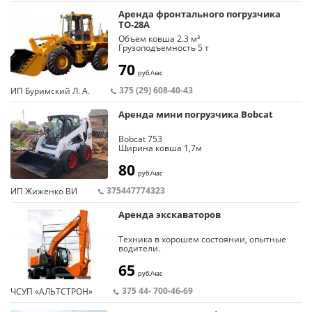
Аренда фронтального погрузчика
ТО-28А
Объем ковша 2.3 м³
Грузоподъемность
5 т
70
руб./час
375 (29) 608-40-43
ИП Буримский Л. А.
Аренда мини погрузчика Bobcat
Bobcat 753
Ширина ковша 1,7м
Объем 0,3куб
80
руб./час
375447774323
ИП Жиженко ВИ
Аренда экскаваторов
Техника в хорошем состоянии, опытные
водители.
Аренда от трех суток.
65
руб./час
375 44- 700-46-69
ЧСУП «АЛЬТСТРОН»