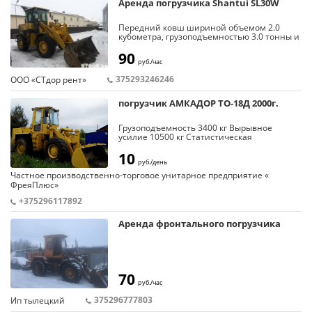
Аренда погрузчика Shantui SL30W
Передний ковш шириной объемом 2.0
кубометра, грузоподъемностью 3.0 тонны и
способен быстро загружать и выгружать
любые объемы грунта в самосвалы, при
90
руб./час
подъеме ковша на высоту 3.1 метра.
Фронтальный погрузчик способен с
375293246246
ООО «СТдор рент»
высокой скоростью (до 40 км в час)
самостоятельно доехать до места
проведения работ.
погрузчик АМКАДОР ТО-18Д 2000г.
Грузоподъемность 3400 кг Вырывное
усилие 10500 кг Статистическая
опрокидывающая нагрузка в сложенном
положении (±40) 7000 кг Механизм
10
руб./день
поворотного ковша Z-образный
Номинальная вместимость основного
Частное производственно-торговое унитарное предприятие «
ковша 1,9 м3 Ширина режущей кромки
ФреяПлюс»
ковша 2500 мм Высота выгрузки 2800 мм
Вылет кромки ковша 900 мм
+375296117892
Аренда фронтального погрузчика
70
руб./час
375296777803
Ип тылецкий