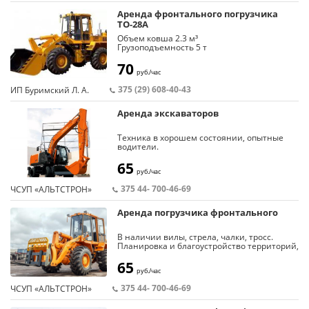
Аренда фронтального погрузчика
ТО-28А
Объем ковша 2.3 м³
Грузоподъемность
5 т
70
руб./час
375 (29) 608-40-43
ИП Буримский Л. А.
Аренда экскаваторов
Техника в хорошем состоянии, опытные
водители.
Аренда от трех суток.
65
руб./час
375 44- 700-46-69
ЧСУП «АЛЬТСТРОН»
Аренда погрузчика фронтального
В наличии вилы, стрела, чалки, тросс.
Планировка и благоустройство территорий,
все виды земляных работ, вывоз
строительного мусора и прочее.
65
руб./час
Опытный водитель.
375 44- 700-46-69
ЧСУП «АЛЬТСТРОН»