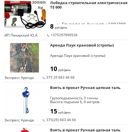
Максимальная высота горизонтального
Лебедка строительная электрическая
подъема: 4,50м
TE 600
Минимальная высота вертикального
подъема: 50см
Максимальная высота вертикального
подъема листа 2,5м: 6,25м
Грузоподъёмность: 600/300
Ширина базы в рабочем состоянии: 106см
8
Ширина базы в собранном/свернутом
руб./день
кг.
состоянии: 63см
+375297890526
ИП Пекарский Ю.А.
Общий вес аппарата: 53кг
Высота подъёма: 6/12 м.
Аренда Паук крановой (стропы)
Номинальный ток: 4,5 А
Мощность: 1050 Вт
Аренда Паук крановой (стропы)
Прочность троса: ≥1870 Н/
мм2
10
руб./день
375 29 663 46 66
Экспресс Аренда
Взять в прокат Ручная цепная таль
Грузоподъемность 3 тонны.
Высота подъема 6, 9 метров.
15
руб./день
375(29) 663 46 66
Экспресс Аренда
Взять в прокат Ручная цепная таль