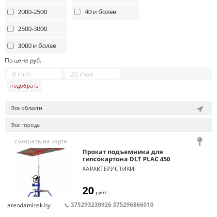
2000-2500
40 и более
2500-3000
3000 и более
По цене руб.
подобрать
Все области
Все города
смотреть на карте
Прокат подъемника для
гипсокартона DLT PLAC 450
ХАРАКТЕРИСТИКИ:
Максимальный вес подъема: 80кг
Высота загрузки листа: 84см
20
руб./
Максимальный размер листов: 1,4*3,6м
Минимальный размер листов: 0,15*0,6м
375293230926 375296866010
arendaminsk.by
Минимальная высота горизонтального
подъема: 164см