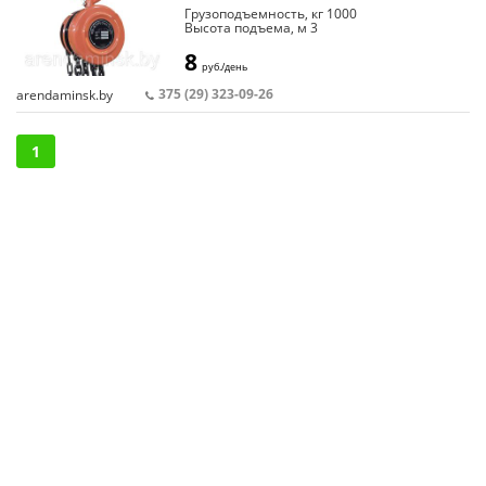
Грузоподъемность, кг 1000
Высота подъема, м 3
Тяговое усилие (не более), кг 1500
Масса тали с цепью, кг 8,05
8
руб./день
375 (29) 323-09-26
arendaminsk.by
1