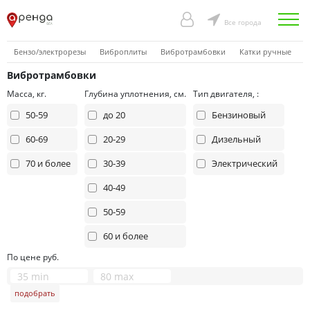
Все города
Бензо/электрорезы
Виброплиты
Вибротрамбовки
Катки ручные
Н
Вибротрамбовки
Масса, кг.
Глубина уплотнения, см.
Тип двигателя, :
50-59
до 20
Бензиновый
60-69
20-29
Дизельный
70 и более
30-39
Электрический
40-49
50-59
60 и более
По цене руб.
подобрать