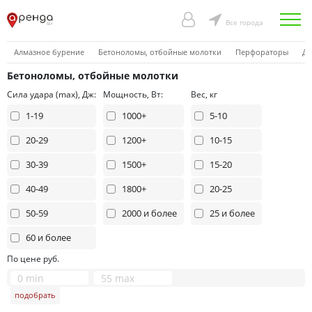
Все города
Алмазное бурение
Бетоноломы, отбойные молотки
Перфораторы
Др
Бетоноломы, отбойные молотки
Сила удара (max), Дж:
Мощность, Вт:
Вес, кг
1-19
1000+
5-10
20-29
1200+
10-15
30-39
1500+
15-20
40-49
1800+
20-25
50-59
2000 и более
25 и более
60 и более
По цене руб.
подобрать