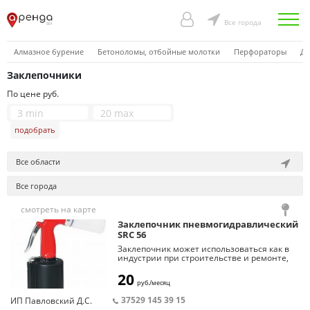
Все города
Алмазное бурение
Бетоноломы, отбойные молотки
Перфораторы
Др
Заклепочники
По цене руб.
подобрать
Все области
Все города
смотреть на карте
Заклепочник пневмогидравлический
SRC 56
Заклепочник может использоваться как в
индустрии при строительстве и ремонте,
так и для частного пользования. Полная
автоматизация установки заклепок.
20
руб./месяц
В каком угодно положении заклепочника
вакуум держит заклёпку, далее заклепочник
37529 145 39 15
ИП Павловский Д.С.
протягивает оторванный стержень