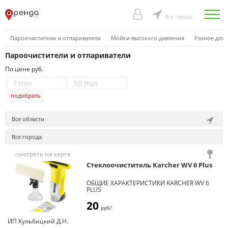
Все города
Пароочистители и отпариватели
Мойки высокого давления
Разное для 
Пароочистители и отпариватели
По цене руб.
подобрать
Все области
Все города
смотреть на карте
Стеклоочиститель Karcher WV 6 Plus
ОБЩИЕ ХАРАКТЕРИСТИКИ KARCHER WV 6
PLUS
Тип
ручной
20
руб./
Тип питания
аккумуляторный
ИП Кульбицкий Д.Н.
Уборка