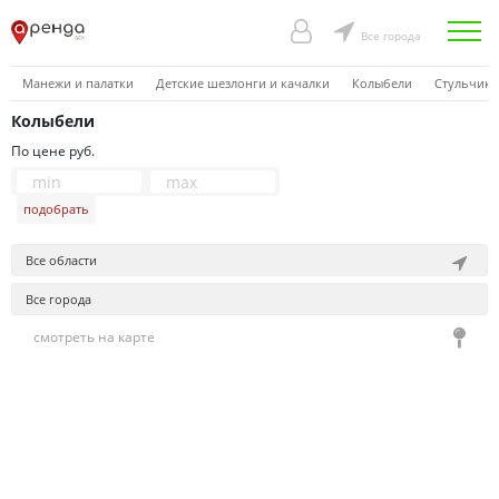
Все города
Манежи и палатки
Детские шезлонги и качалки
Колыбели
Стульчики
Колыбели
По цене руб.
подобрать
Все области
Все города
смотреть на карте